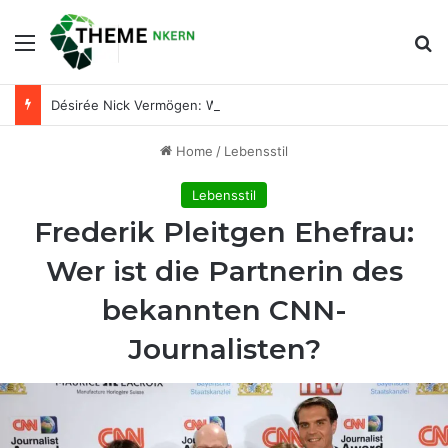
Menu
Se
Désirée Nick Vermögen: Wie reich ist die bekannte Entertainerin wirklich?
Home
/
Lebensstil
Lebensstil
Frederik Pleitgen Ehefrau:
Wer ist die Partnerin des
bekannten CNN-
Journalisten?