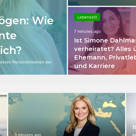
ögen: Wie
Lebensstil
nnte
7 minutes ago
Ist Simone Dahlm
lich?
verheiratet? Alles 
Ehemann, Privatle
testen Persönlichkeiten der
und Karriere
7
I
v
3 minutes ago