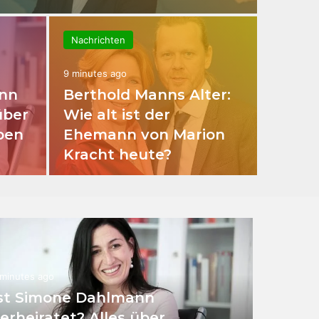
Nachrichten
9 minutes ago
ann
Berthold Manns Alter:
über
Wie alt ist der
ben
Ehemann von Marion
Kracht heute?
 minutes ago
st Simone Dahlmann
erheiratet? Alles über