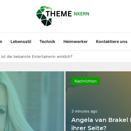
en
Lebensstil
Technik
Heimwerker
Kontaktiere uns
st der Mann an ihrer Seite?
Nachrichten
3 minutes ago
Angela van Brakel
ihrer Seite?