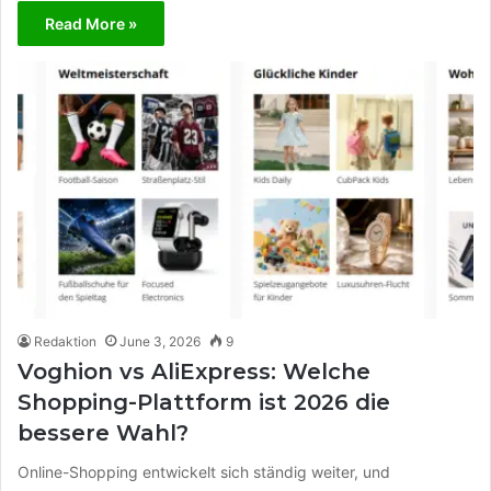
Read More »
Redaktion
June 3, 2026
9
Voghion vs AliExpress: Welche
Shopping-Plattform ist 2026 die
bessere Wahl?
Online-Shopping entwickelt sich ständig weiter, und