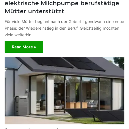
elektrische Milchpumpe berufstätige
Mütter unterstützt
Für viele Mütter beginnt nach der Geburt irgendwann eine neue
Phase: der Wiedereinstieg in den Beruf. Gleichzeitig möchten
viele weiterhin…
Read More »