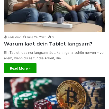
Redaktion
June 24, 2026
6
Warum lädt dein Tablet langsam?
Ein Tablet, das nur langsam lädt, kann ganz schön nerven – vor
allem, wenn du es für die Arbeit, die…
Read More »