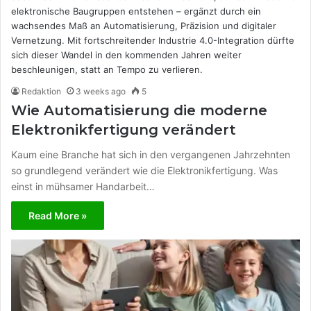
Redaktion
3 weeks ago
5
Wie Automatisierung die moderne
Elektronikfertigung verändert
Kaum eine Branche hat sich in den vergangenen Jahrzehnten
so grundlegend verändert wie die Elektronikfertigung. Was
einst in mühsamer Handarbeit…
Read More »