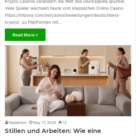
Krypto Casinos verändern die Welt des Glücksspiels spürbar.
Viele Spieler wechseln heute vom klassischen Online Casino
https://tribuna.com/de/casino/bewertungen/deutschland-
krypto/ zu Plattformen mit…
Read More »
Redaktion
May 17, 2026
12
Stillen und Arbeiten: Wie eine