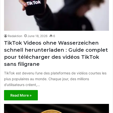
Redaktion
June 18, 2026
6
TikTok Videos ohne Wasserzeichen
schnell herunterladen : Guide complet
pour télécharger des vidéos TikTok
sans filigrane
TikTok est devenu l’une des plateformes de vidéos courtes les
plus populaires au monde. Chaque jour, des millions
d’utilisateurs créent,…
Read More »