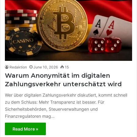
Redaktion
June 10, 2026
15
Warum Anonymität im digitalen
Zahlungsverkehr unterschätzt wird
Wer über digitalen Zahlungsverkehr diskutiert, kommt schnell
zu dem Schluss: Mehr Transparenz ist besser. Für
Sicherheitsbehörden, Steuerverwaltungen und
Finanzregulatoren mag…
Read More »