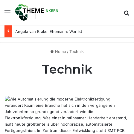
Menu
S
Angela van Brakel Ehemann: Wer ist der Mann an ihrer Seite?
Home
/
Technik
Technik