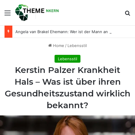
Menu
Se
Angela van Brakel Ehemann: Wer ist der Mann an ihrer Seite?
Home
/
Lebensstil
Lebensstil
Kerstin Palzer Krankheit
Hals – Was ist über ihren
Gesundheitszustand wirklich
bekannt?