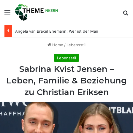
Menu
Se
Angela van Brakel Ehemann: Wer ist der Mann an ihrer Seite?
Home
/
Lebensstil
Lebensstil
Sabrina Kvist Jensen –
Leben, Familie & Beziehung
zu Christian Eriksen