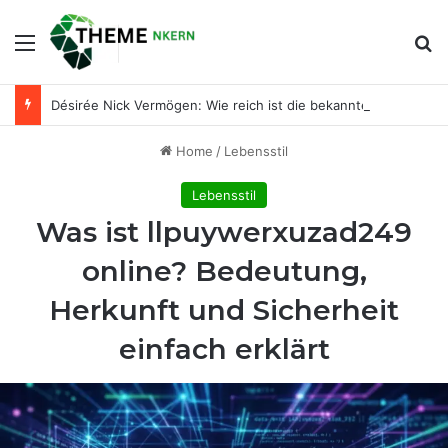
Menu
Se
Désirée Nick Vermögen: Wie reich ist die bekannte Entertainerin wirklich?
Home
/
Lebensstil
Lebensstil
Was ist llpuywerxuzad249
online? Bedeutung,
Herkunft und Sicherheit
einfach erklärt