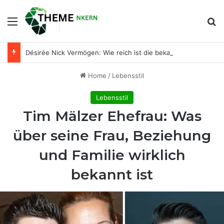
Menu
Se
Désirée Nick Vermögen: Wie reich ist die bekannte Entertainerin wirklich?
Home
/
Lebensstil
Lebensstil
Tim Mälzer Ehefrau: Was
über seine Frau, Beziehung
und Familie wirklich
bekannt ist