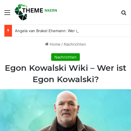
Menu
Se
Angela van Brakel Ehemann: Wer ist der Mann an ihrer Seite?
Home
/
Nachrichten
Nachrichten
Egon Kowalski Wiki – Wer ist
Egon Kowalski?