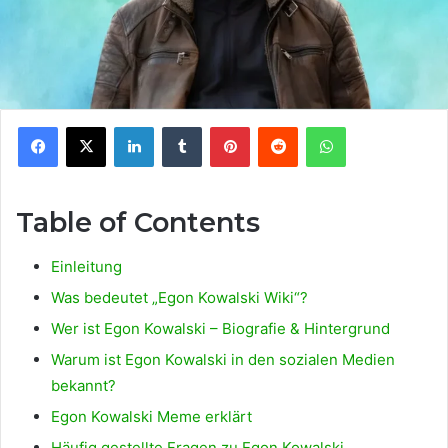
Facebook
X
LinkedIn
Tumblr
Pinterest
Reddit
WhatsApp
Table of Contents
Einleitung
Was bedeutet „Egon Kowalski Wiki“?
Wer ist Egon Kowalski – Biografie & Hintergrund
Warum ist Egon Kowalski in den sozialen Medien
bekannt?
Egon Kowalski Meme erklärt
Häufig gestellte Fragen zu Egon Kowalski