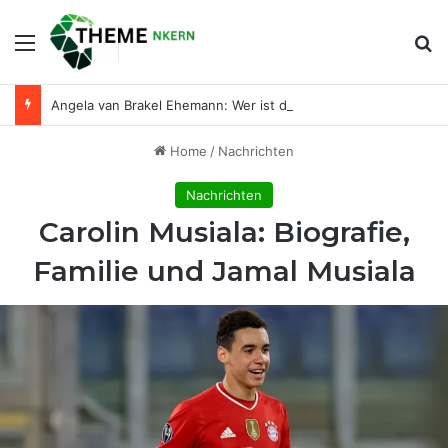
Menu
Se
Angela van Brakel Ehemann: Wer ist der Mann an ihrer Seite?
Home
/
Nachrichten
Nachrichten
Carolin Musiala: Biografie,
Familie und Jamal Musiala