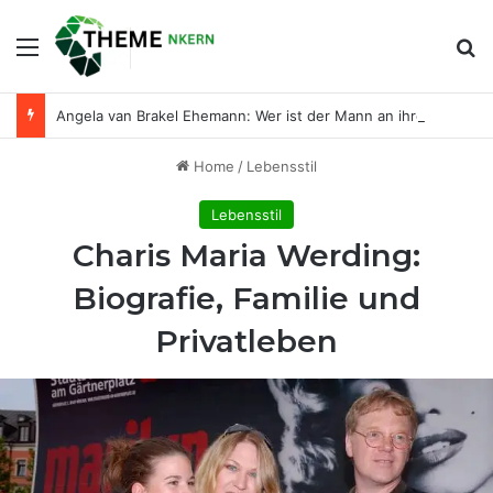
Menu
Se
Angela van Brakel Ehemann: Wer ist der Mann an ihrer Seite?
Home
/
Lebensstil
Lebensstil
Charis Maria Werding:
Biografie, Familie und
Privatleben