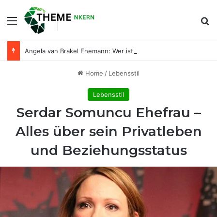
Menu
Se
Angela van Brakel Ehemann: Wer ist der Mann an ihrer Seite?
Home
/
Lebensstil
Lebensstil
Serdar Somuncu Ehefrau –
Alles über sein Privatleben
und Beziehungsstatus