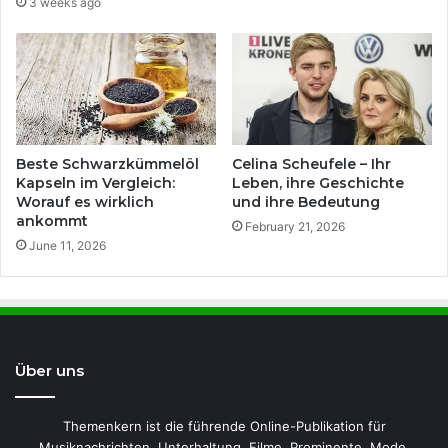
3 weeks ago
Beste Schwarzkümmelöl
Celina Scheufele – Ihr
Kapseln im Vergleich:
Leben, ihre Geschichte
Worauf es wirklich
und ihre Bedeutung
ankommt
February 21, 2026
June 11, 2026
Über uns
Themenkern ist die führende Online-Publikation für
Musiknachrichten, Unterhaltung, Filme, Prominente, Mode,