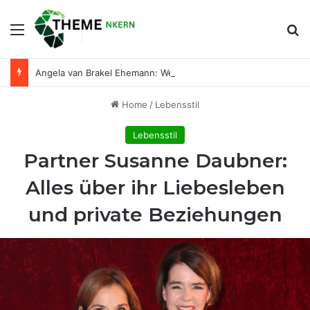
Menu
Se
Angela van Brakel Ehemann: Wer ist der Mann an ihrer Seite?
Home
/
Lebensstil
Lebensstil
Partner Susanne Daubner:
Alles über ihr Liebesleben
und private Beziehungen