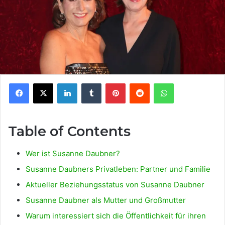
Facebook
X
LinkedIn
Tumblr
Pinterest
Reddit
WhatsApp
Table of Contents
Wer ist Susanne Daubner?
Susanne Daubners Privatleben: Partner und Familie
Aktueller Beziehungsstatus von Susanne Daubner
Susanne Daubner als Mutter und Großmutter
Warum interessiert sich die Öffentlichkeit für ihren