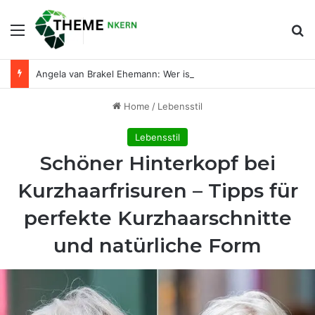
Menu
Se
Angela van Brakel Ehemann: Wer ist der Mann an ihrer Seite?
Home
/
Lebensstil
Lebensstil
Schöner Hinterkopf bei
Kurzhaarfrisuren – Tipps für
perfekte Kurzhaarschnitte
und natürliche Form