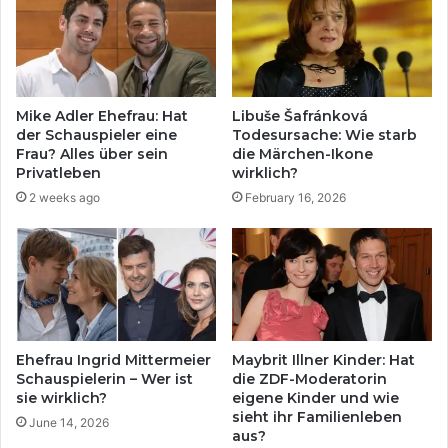
Mike Adler Ehefrau: Hat
Libuše Šafránková
der Schauspieler eine
Todesursache: Wie starb
Frau? Alles über sein
die Märchen-Ikone
Privatleben
wirklich?
2 weeks ago
February 16, 2026
Ehefrau Ingrid Mittermeier
Maybrit Illner Kinder: Hat
Schauspielerin – Wer ist
die ZDF-Moderatorin
sie wirklich?
eigene Kinder und wie
sieht ihr Familienleben
June 14, 2026
aus?