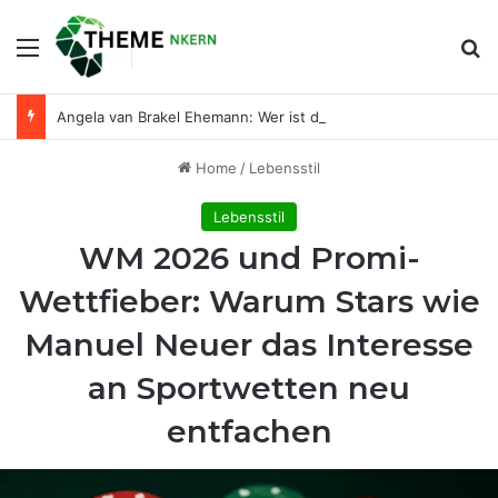
Menu
Se
Angela van Brakel Ehemann: Wer ist der Mann an ihrer Seite?
Home
/
Lebensstil
Lebensstil
WM 2026 und Promi-
Wettfieber: Warum Stars wie
Manuel Neuer das Interesse
an Sportwetten neu
entfachen