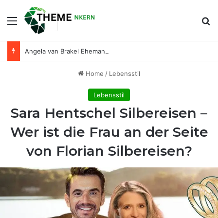
Menu
Se
Angela van Brakel Ehemann: Wer ist der Mann an ihrer Seite?
Home
/
Lebensstil
Lebensstil
Sara Hentschel Silbereisen –
Wer ist die Frau an der Seite
von Florian Silbereisen?