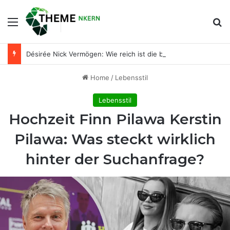
Menu
Se
Désirée Nick Vermögen: Wie reich ist die bekannte Entertainerin wirklich?
Home
/
Lebensstil
Lebensstil
Hochzeit Finn Pilawa Kerstin
Pilawa: Was steckt wirklich
hinter der Suchanfrage?