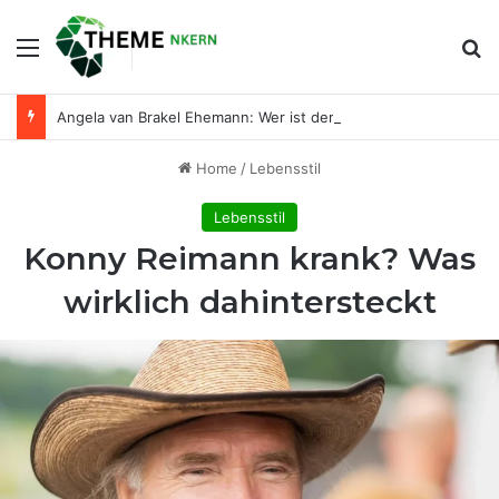
Menu
Se
Angela van Brakel Ehemann: Wer ist der Mann an ihrer Seite?
Home
/
Lebensstil
Lebensstil
Konny Reimann krank? Was
wirklich dahintersteckt