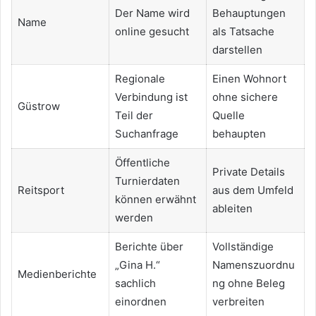
Der Name wird
Behauptungen
Name
online gesucht
als Tatsache
darstellen
Regionale
Einen Wohnort
Verbindung ist
ohne sichere
Güstrow
Teil der
Quelle
Suchanfrage
behaupten
Öffentliche
Private Details
Turnierdaten
Reitsport
aus dem Umfeld
können erwähnt
ableiten
werden
Berichte über
Vollständige
„Gina H.“
Namenszuordnu
Medienberichte
sachlich
ng ohne Beleg
einordnen
verbreiten