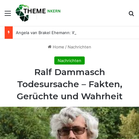
Menu
Se
Angela van Brakel Ehemann: Wer ist der Mann an ihrer Seite?
Home
/
Nachrichten
Nachrichten
Ralf Dammasch
Todesursache – Fakten,
Gerüchte und Wahrheit