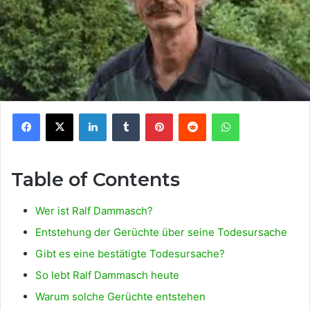
Facebook
X
LinkedIn
Tumblr
Pinterest
Reddit
WhatsApp
Table of Contents
Wer ist Ralf Dammasch?
Entstehung der Gerüchte über seine Todesursache
Gibt es eine bestätigte Todesursache?
So lebt Ralf Dammasch heute
Warum solche Gerüchte entstehen