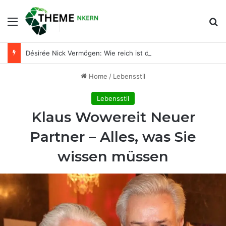
Menu
Se
Désirée Nick Vermögen: Wie reich ist die bekannte Entertainerin wirklich?
Home
/
Lebensstil
Lebensstil
Klaus Wowereit Neuer
Partner – Alles, was Sie
wissen müssen