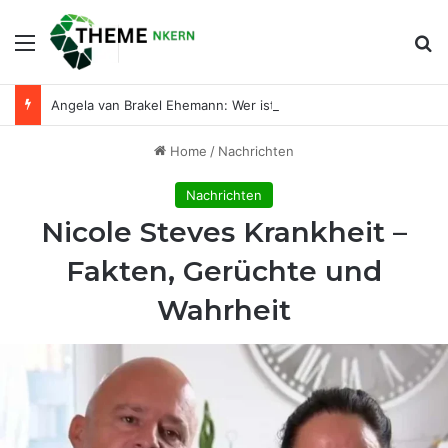
Menu
Se
Angela van Brakel Ehemann: Wer ist der Mann an ihrer Seite?
Home
/
Nachrichten
Nachrichten
Nicole Steves Krankheit –
Fakten, Gerüchte und
Wahrheit