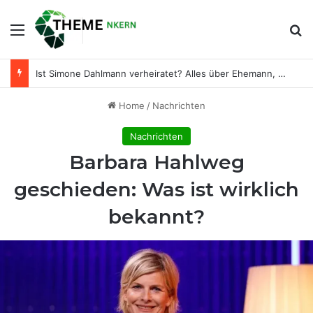
Menu
Se
Ist Simone Dahlmann verheiratet? Alles über Ehemann, Privatleben und Karriere
Home
/
Nachrichten
Nachrichten
Barbara Hahlweg
geschieden: Was ist wirklich
bekannt?