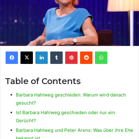
Facebook
X
LinkedIn
Tumblr
Pinterest
Reddit
WhatsApp
Table of Contents
Barbara Hahlweg geschieden: Warum wird danach
gesucht?
Ist Barbara Hahlweg geschieden oder nur ein
Gerücht?
Barbara Hahlweg und Peter Arens: Was über ihre Ehe
bekannt ist