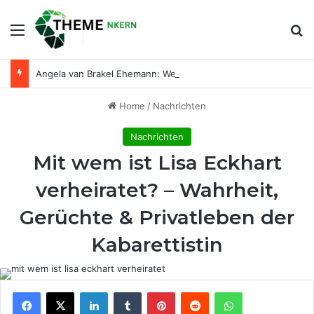
Menu
Se
Angela van Brakel Ehemann: Wer ist der Mann an ihrer Seite?
Home
/
Nachrichten
Nachrichten
Mit wem ist Lisa Eckhart
verheiratet? – Wahrheit,
Gerüchte & Privatleben der
Kabarettistin
Facebook
X
LinkedIn
Tumblr
Pinterest
Reddit
WhatsApp