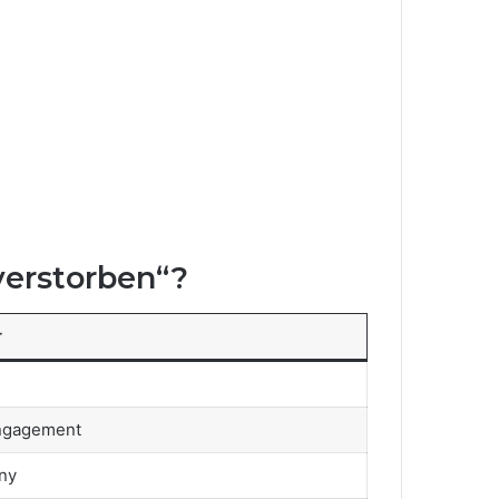
verstorben“?
r
 engagement
ny