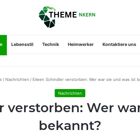
en
Lebensstil
Technik
Heimwerker
Kontaktiere uns
st der Mann an ihrer Seite?
e
/
Nachrichten
/
Eileen Schindler verstorben: Wer war sie und was ist 
Nachrichten
r verstorben: Wer war
bekannt?