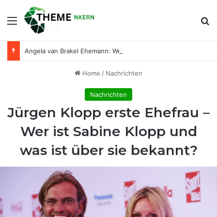
Menu
Se
Angela van Brakel Ehemann: Wer ist der Mann an ihrer Seite?
Home
/
Nachrichten
Nachrichten
Jürgen Klopp erste Ehefrau –
Wer ist Sabine Klopp und
was ist über sie bekannt?