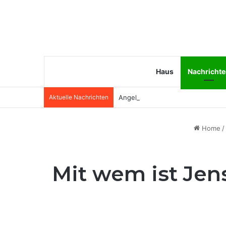
Haus
Nachricht
Aktuelle Nachrichten
Angela van Brakel Ehemann: Wer i
Home
/
Mit wem ist Jens