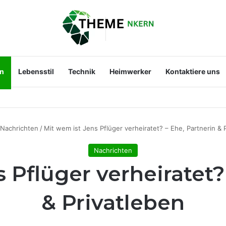
en
Lebensstil
Technik
Heimwerker
Kontaktiere uns
st der Mann an ihrer Seite?
Nachrichten
/
Mit wem ist Jens Pflüger verheiratet? – Ehe, Partnerin & 
Nachrichten
 Pflüger verheiratet?
& Privatleben