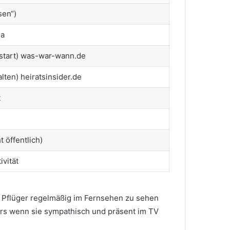
sen“)
ia
nstart) was-war-wann.de
alten) heiratsinsider.de
t
 öffentlich)
ivität
s Pflüger regelmäßig im Fernsehen zu sehen
ers wenn sie sympathisch und präsent im TV