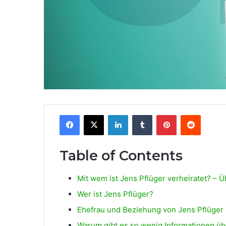
Facebook
X
LinkedIn
Tumblr
Pinterest
Reddit
Table of Contents
Mit wem ist Jens Pflüger verheiratet? – Ü
Wer ist Jens Pflüger?
Ehefrau und Beziehung von Jens Pflüger
Warum gibt es so wenig Informationen üb