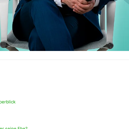
berblick
er seine Ehe?