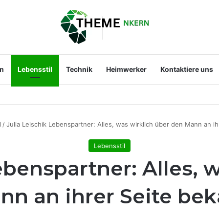
en
Lebensstil
Technik
Heimwerker
Kontaktiere uns
st der Mann an ihrer Seite?
l
/
Julia Leischik Lebenspartner: Alles, was wirklich über den Mann an ih
Lebensstil
ebenspartner: Alles, 
n an ihrer Seite bek