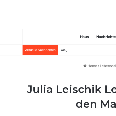
Haus
Nachricht
Aktuelle Nachrichten
Angela van Brakel Ehemann: Wer i
Home
/
Lebenssti
Julia Leischik L
den Man