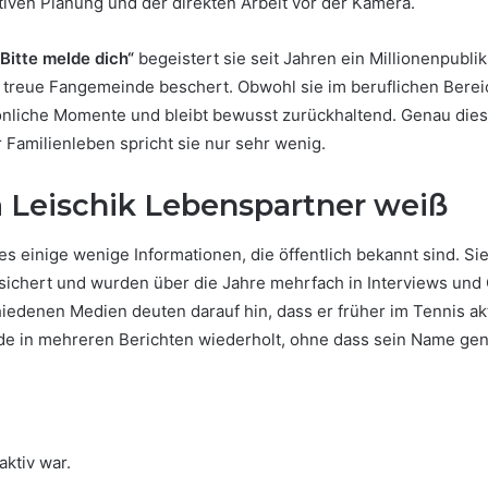
iven Planung und der direkten Arbeit vor der Kamera.
„Bitte melde dich“
begeistert sie seit Jahren ein Millionenpubli
treue Fangemeinde beschert. Obwohl sie im beruflichen Bereich s
önliche Momente und bleibt bewusst zurückhaltend. Genau die
 Familienleben spricht sie nur sehr wenig.
 Leischik Lebenspartner weiß
 es einige wenige Informationen, die öffentlich bekannt sind. Sie
ichert und wurden über die Jahre mehrfach in Interviews und Q
enen Medien deuten darauf hin, dass er früher im Tennis aktiv
e in mehreren Berichten wiederholt, ohne dass sein Name genan
aktiv war.