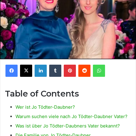
Facebook
X
LinkedIn
Tumblr
Pinterest
Reddit
WhatsApp
Table of Contents
Wer ist Jo Tödter-Daubner?
Warum suchen viele nach Jo Tödter-Daubner Vater?
Was ist über Jo Tödter-Daubners Vater bekannt?
Die Familie von Jo Tödter-Daubner