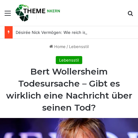
Menu
Se
Désirée Nick Vermögen: Wie reich ist die bekannte Entertainerin wirklich?
Home
/
Lebensstil
Lebensstil
Bert Wollersheim
Todesursache – Gibt es
wirklich eine Nachricht über
seinen Tod?