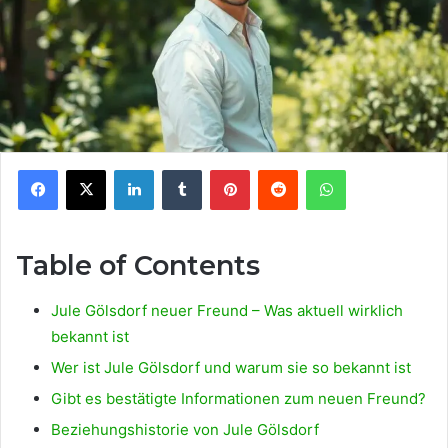
Facebook
X
LinkedIn
Tumblr
Pinterest
Reddit
WhatsApp
Table of Contents
Jule Gölsdorf neuer Freund – Was aktuell wirklich
bekannt ist
Wer ist Jule Gölsdorf und warum sie so bekannt ist
Gibt es bestätigte Informationen zum neuen Freund?
Beziehungshistorie von Jule Gölsdorf