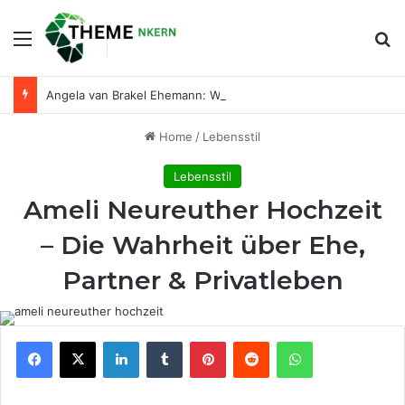
Menu
Se
Angela van Brakel Ehemann: Wer ist der Mann an ihrer Seite?
Home
/
Lebensstil
Lebensstil
Ameli Neureuther Hochzeit
– Die Wahrheit über Ehe,
Partner & Privatleben
Facebook
X
LinkedIn
Tumblr
Pinterest
Reddit
WhatsApp