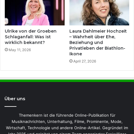
Ulrike von der Groeben
Laura Dahlmeier Hochzeit
Schlaganfall: Was ist
– Wahrheit über Ehe,
wirklich bekannt?
Beziehung und
Privatleben der Biathlon-
May 11, 2026
Ikone
April 27, 2026
Über uns
Themenkern ist die führende Online-Publikation für
Musiknachrichten, Unterhaltung, Filme, Prominente, Mode,
Wirtschaft, Technologie und andere Online-Artikel. Gegründet im