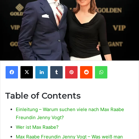
Facebook
X
LinkedIn
Tumblr
Pinterest
Reddit
WhatsApp
Table of Contents
Einleitung – Warum suchen viele nach Max Raabe
Freundin Jenny Vogt?
Wer ist Max Raabe?
Max Raabe Freundin Jenny Vogt – Was weiß man