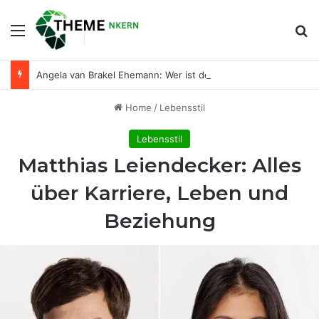
Menu
Se
Angela van Brakel Ehemann: Wer ist der Mann an ihrer Seite?
Home
/
Lebensstil
Lebensstil
Matthias Leiendecker: Alles
über Karriere, Leben und
Beziehung