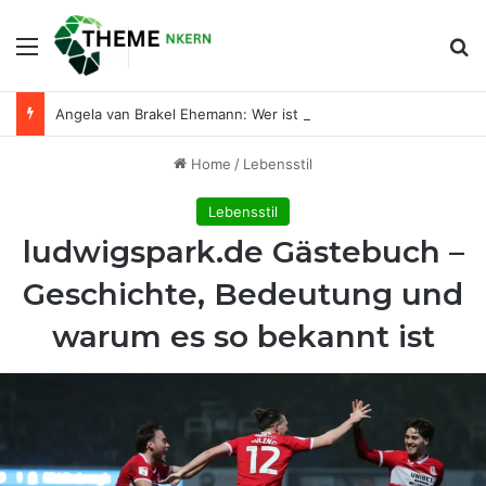
Menu
Se
Angela van Brakel Ehemann: Wer ist der Mann an ihrer Seite?
Home
/
Lebensstil
Lebensstil
ludwigspark.de Gästebuch –
Geschichte, Bedeutung und
warum es so bekannt ist