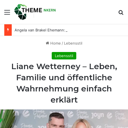
Menu
Se
Angela van Brakel Ehemann: Wer ist der Mann an ihrer Seite?
Home
/
Lebensstil
Lebensstil
Liane Wetterney – Leben,
Familie und öffentliche
Wahrnehmung einfach
erklärt