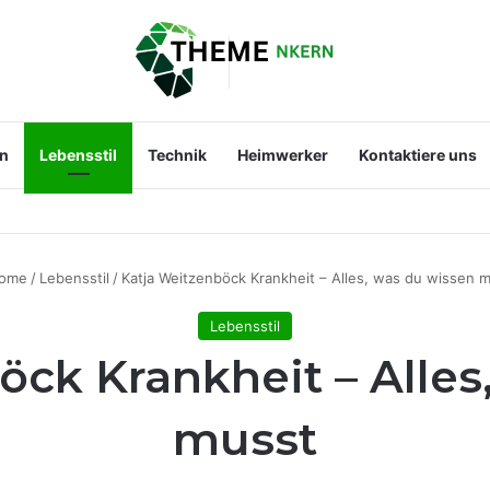
en
Lebensstil
Technik
Heimwerker
Kontaktiere uns
st der Mann an ihrer Seite?
ome
/
Lebensstil
/
Katja Weitzenböck Krankheit – Alles, was du wissen 
Lebensstil
öck Krankheit – Alles
musst