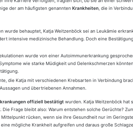
er ihre Karriere verfolgten, fragten sich, ob sie an einer schw
inige der am häufigsten genannten
Krankheiten
, die in Verbin
ten wurde behauptet, Katja Weitzenböck sei an Leukämie erkran
ert intensive medizinische Behandlung. Doch eine Bestätigung
pekulationen wurde von einer Autoimmunerkrankung gesprochen
Symptome wie starke Müdigkeit und Gelenkschmerzen könnten 
stätigung.
chte, die Katja mit verschiedenen Krebsarten in Verbindung bra
n Aussagen und übertriebenen Annahmen.
krankungen offiziell bestätigt
wurden. Katja Weitzenböck hat si
. Die Frage bleibt also: Warum entstehen solche Gerüchte? Zum T
Mittelpunkt rücken, wenn sie ihre Gesundheit nur im Geringst
f eine mögliche Krankheit aufgreifen und daraus große Schlagz