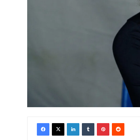
Facebook
X
LinkedIn
Tumblr
Pinterest
Reddit