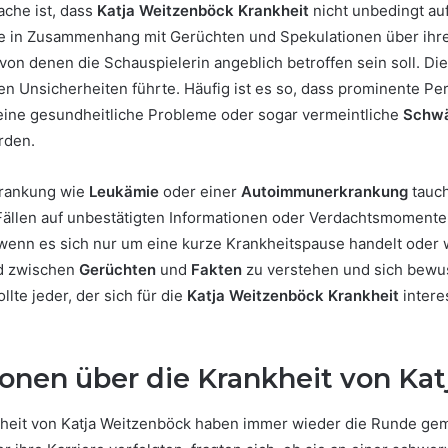
ache ist, dass
Katja Weitzenböck Krankheit
nicht unbedingt auf
ie in Zusammenhang mit Gerüchten und Spekulationen über ihre 
 von denen die Schauspielerin angeblich betroffen sein soll. 
en Unsicherheiten führte. Häufig ist es so, dass prominente Pe
eine gesundheitliche Probleme oder sogar vermeintliche
Schwä
rden.
krankung wie
Leukämie
oder einer
Autoimmunerkrankung
tauch
Fällen auf unbestätigten Informationen oder Verdachtsmomente
wenn es sich nur um eine kurze Krankheitspause handelt oder w
ed zwischen
Gerüchten
und
Fakten
zu verstehen und sich bewuss
llte jeder, der sich für die
Katja Weitzenböck Krankheit
interes
onen über die Krankheit von Ka
eit von Katja Weitzenböck haben immer wieder die Runde gema