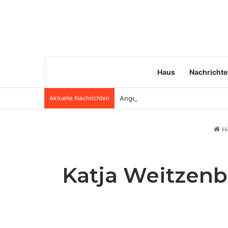
Haus
Nachricht
Aktuelle Nachrichten
Angela van Brakel Ehemann: Wer i
H
Katja Weitzenb