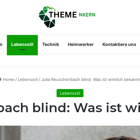
en
Lebensstil
Technik
Heimwerker
Kontaktiere uns
st der Mann an ihrer Seite?
Home
/
Lebensstil
/
Julia Reuschenbach blind: Was ist wirklich bekann
Lebensstil
ach blind: Was ist w