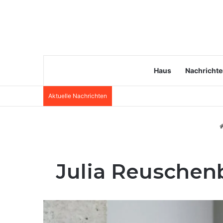
Haus
Nachricht
Aktuelle Nachrichten
Angela van Brakel Ehemann: Wer i
Julia Reuschenb