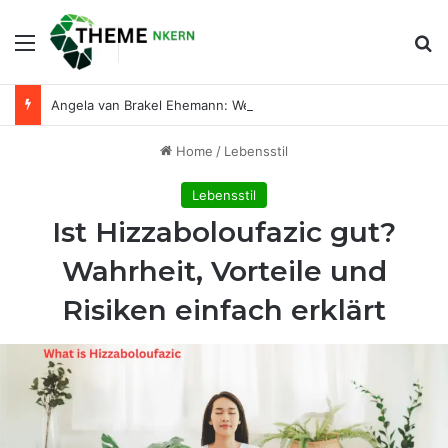
Menu
Se
Angela van Brakel Ehemann: Wer ist der Mann an ihrer Seite?
Home
/
Lebensstil
Lebensstil
Ist Hizzaboloufazic gut?
Wahrheit, Vorteile und
Risiken einfach erklärt