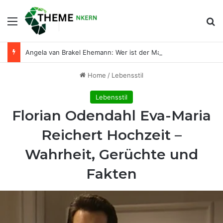
Menu
Se
Angela van Brakel Ehemann: Wer ist der Mann an ihrer Seite?
Home
/
Lebensstil
Lebensstil
Florian Odendahl Eva-Maria
Reichert Hochzeit –
Wahrheit, Gerüchte und
Fakten