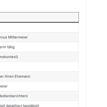
rcus Mittermeier
rin tätig
nskontext)
ber ihren Ehemann
meier
Medienberichten)
ell detailliert bestätigt)