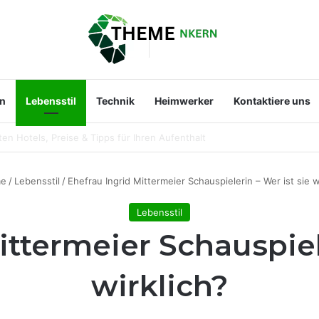
en
Lebensstil
Technik
Heimwerker
Kontaktiere uns
ist die bekannte Entertainerin wirklich?
e
/
Lebensstil
/
Ehefrau Ingrid Mittermeier Schauspielerin – Wer ist sie w
Lebensstil
ittermeier Schauspiele
wirklich?