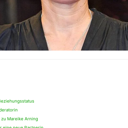
 Beziehungsstatus
deratorin
g zu Mareike Arning
r eine neue Partnerin