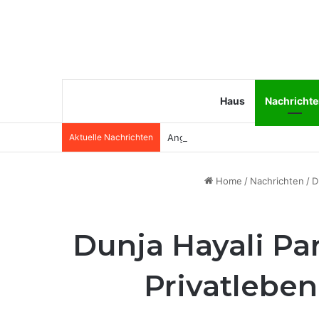
Haus
Nachricht
Aktuelle Nachrichten
Angela van Brakel Ehemann: Wer i
Home
/
Nachrichten
/
D
Dunja Hayali Par
Privatlebe