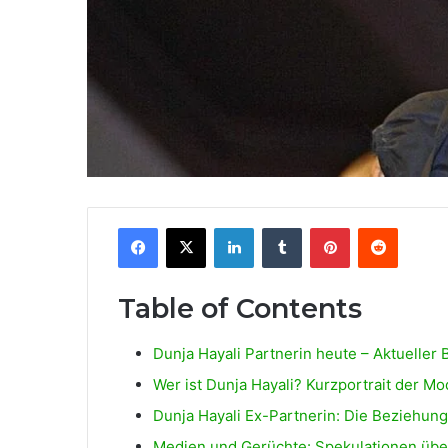
Facebook
X
LinkedIn
Tumblr
Pinterest
Reddit
Table of Contents
Dunja Hayali Partnerin heute – Aktueller
Wer ist Dunja Hayali? Kurzportrait der Mo
Dunja Hayali Ex-Partnerin: Die Beziehun
Medien und Gerüchte: Spekulationen übe