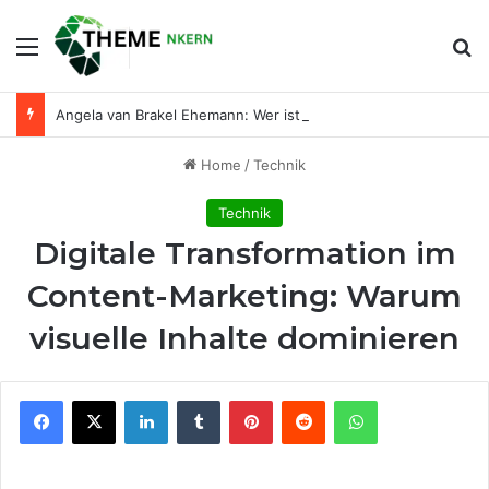
Menu
Se
Angela van Brakel Ehemann: Wer ist der Mann an ihrer Seite?
Home
/
Technik
Technik
Digitale Transformation im
Content-Marketing: Warum
visuelle Inhalte dominieren
Facebook
X
LinkedIn
Tumblr
Pinterest
Reddit
WhatsApp