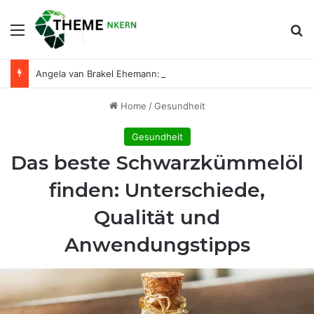
Menu
Se
Angela van Brakel Ehemann: Wer ist der Mann an ihrer Seite?
Home
/
Gesundheit
Gesundheit
Das beste Schwarzkümmelöl
finden: Unterschiede,
Qualität und
Anwendungstipps