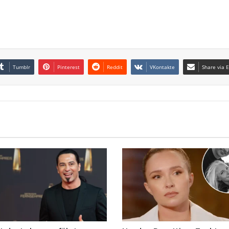
Tumblr
Pinterest
Reddit
VKontakte
Share via 