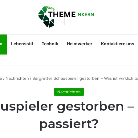
en
Lebensstil
Technik
Heimwerker
Kontaktiere uns
st der Mann an ihrer Seite?
e
/
Nachrichten
/
Bergretter Schauspieler gestorben – Was ist wirklich p
Nachrichten
uspieler gestorben – 
passiert?