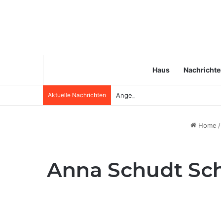
Haus
Nachricht
Aktuelle Nachrichten
Angela van Brakel Ehemann: Wer i
Home
/
Anna Schudt Sch