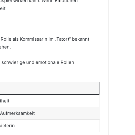
hauspiel wirken kann. Wenn Emotionen
it.
Rolle als Kommissarin im „Tatort“ bekannt
ehen.
it, schwierige und emotionale Rollen
heit
e Aufmerksamkeit
ielerin