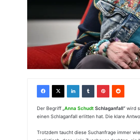
Facebook
X
LinkedIn
Tumblr
Pinterest
Reddit
Der Begriff
„
Anna Schudt
Schlaganfall“
wird s
einen Schlaganfall erlitten hat. Die klare Antwo
Trotzdem taucht diese Suchanfrage immer wieder