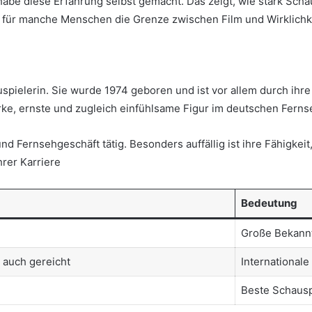
e habe diese Erfahrung selbst gemacht. Das zeigt, wie stark Sc
 für manche Menschen die Grenze zwischen Film und Wirklichke
pielerin. Sie wurde 1974 geboren und ist vor allem durch ihre 
rke, ernste und zugleich einfühlsame Figur im deutschen Ferns
 und Fernsehgeschäft tätig. Besonders auffällig ist ihre Fähigke
hrer Karriere
Bedeutung
Große Bekannt
 auch gereicht
International
Beste Schausp