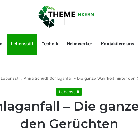
en
Lebensstil
Technik
Heimwerker
Kontaktiere uns
st der Mann an ihrer Seite?
Lebensstil
/
Anna Schudt Schlaganfall – Die ganze Wahrheit hinter den
Lebensstil
laganfall – Die ganze
den Gerüchten