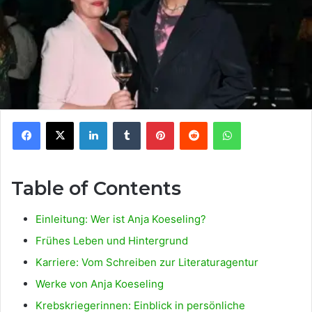
Facebook
X
LinkedIn
Tumblr
Pinterest
Reddit
WhatsApp
Table of Contents
Einleitung: Wer ist Anja Koeseling?
Frühes Leben und Hintergrund
Karriere: Vom Schreiben zur Literaturagentur
Werke von Anja Koeseling
Krebskriegerinnen: Einblick in persönliche