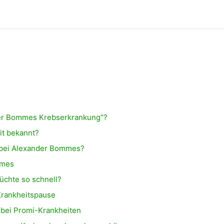
er Bommes Krebserkrankung“?
it bekannt?
g bei Alexander Bommes?
mmes
chte so schnell?
rankheitspause
 bei Promi-Krankheiten