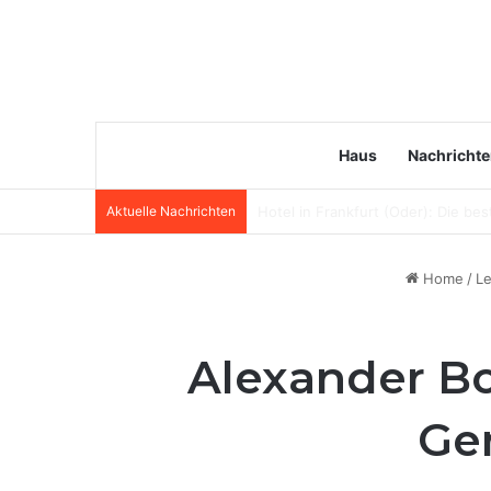
Haus
Nachricht
Aktuelle Nachrichten
Désirée Nick Vermögen: Wie reich 
Home
/
Le
Alexander B
Ge