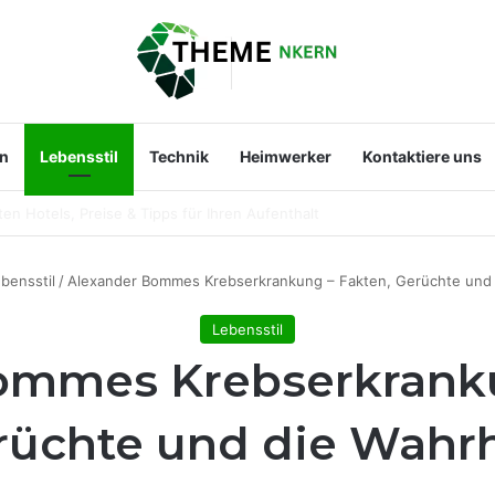
en
Lebensstil
Technik
Heimwerker
Kontaktiere uns
ist die bekannte Entertainerin wirklich?
bensstil
/
Alexander Bommes Krebserkrankung – Fakten, Gerüchte und 
Lebensstil
ommes Krebserkranku
rüchte und die Wahrh