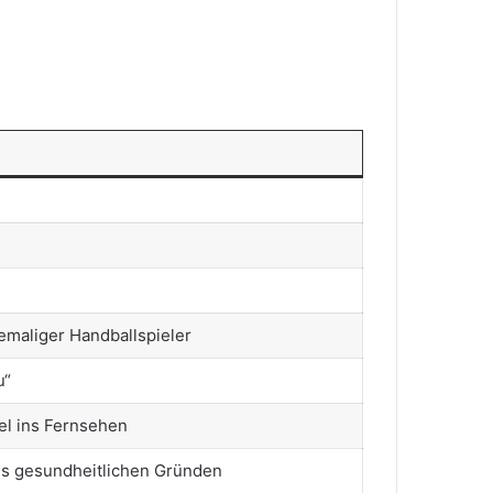
hemaliger Handballspieler
u“
el ins Fernsehen
us gesundheitlichen Gründen